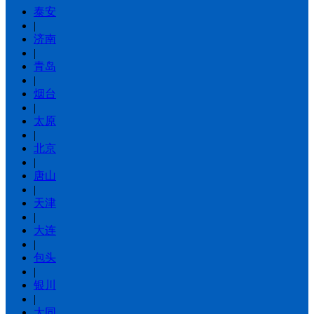
泰安
|
济南
|
青岛
|
烟台
|
太原
|
北京
|
唐山
|
天津
|
大连
|
包头
|
银川
|
大同