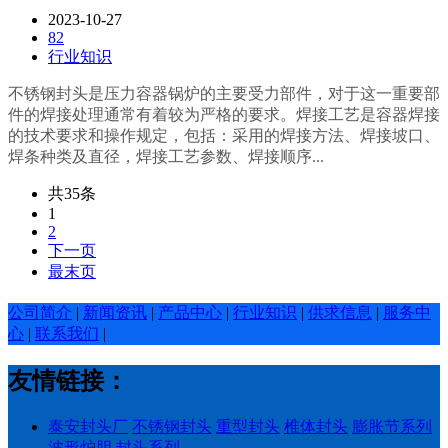
2023-10-27
82
行业知识
不锈钢封头是压力容器锅炉的主要受力部件，对于这一重要部
件的焊接处理通常有着较为严格的要求。焊接工艺是容器焊接
的技术要求和操作规定，包括：采用的焊接方法、焊接坡口、
焊条种类及直径，焊接工艺参数、焊接顺序...
共35条
1
2
下一页
最末页
公司简介
|
新闻资讯
|
产品中心
|
行业知识
|
供求信息
|
服务中
心
|
联系我们
|
友情链接：
泰安封头厂
不锈钢封头
重型封头
椎体封头
膨胀节系列
波形炉胆
封头系列