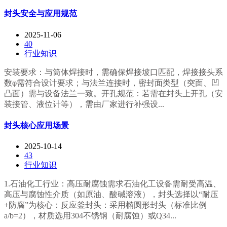
封头安全与应用规范
2025-11-06
40
行业知识
安装要求：与筒体焊接时，需确保焊接坡口匹配，焊接接头系
数φ需符合设计要求；与法兰连接时，密封面类型（突面、凹
凸面）需与设备法兰一致。开孔规范：若需在封头上开孔（安
装接管、液位计等），需由厂家进行补强设...
封头核心应用场景
2025-10-14
43
行业知识
1.石油化工行业：高压耐腐蚀需求石油化工设备需耐受高温、
高压与腐蚀性介质（如原油、酸碱溶液），封头选择以“耐压
+防腐”为核心：反应釜封头：采用椭圆形封头（标准比例
a/b=2），材质选用304不锈钢（耐腐蚀）或Q34...