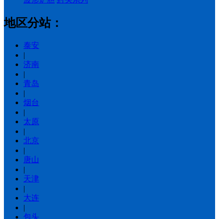
地区分站：
泰安
|
济南
|
青岛
|
烟台
|
太原
|
北京
|
唐山
|
天津
|
大连
|
包头