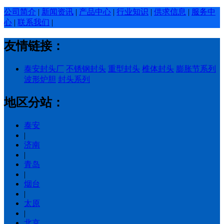
公司简介
|
新闻资讯
|
产品中心
|
行业知识
|
供求信息
|
服务中
心
|
联系我们
|
友情链接：
泰安封头厂
不锈钢封头
重型封头
椎体封头
膨胀节系列
波形炉胆
封头系列
地区分站：
泰安
|
济南
|
青岛
|
烟台
|
太原
|
北京