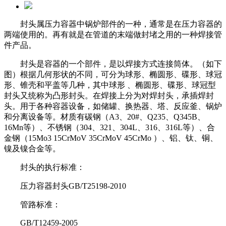
封头属压力容器中锅炉部件的一种，通常是在压力容器的
两端使用的。再有就是在管道的末端做封堵之用的一种焊接管
件产品。
封头是容器的一个部件，是以焊接方式连接筒体。（如下
图）根据几何形状的不同，可分为球形、椭圆形、碟形、球冠
形、锥壳和平盖等几种
，其中球形 、椭圆形、碟形、球冠型
封头又统称为凸形封头。在焊接上分为对焊封头，承插焊封
头。用于各种容器设备，如储罐、换热器、
塔、反应釜、锅炉
和分离设备等。材质有碳钢（A3、20#、Q235、Q345B、
16Mn等）、不锈钢（304、321、304L、316、316L等）、合
金钢
（15Mo3 15CrMoV 35CrMoV 45CrMo ）、铝、钛、铜、
镍及镍合金等。
封头的执行标准：
压力容器封头GB/T25198-2010
管路标准：
GB/T12459-2005