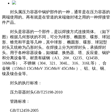
封头属压力容器中锅炉部件的一种，通常是在压力容器的
两端使用的。再有就是在管道的末端做封堵之用的一种焊接管
件产品。
封头是容器的一个部件，是以焊接方式连接筒体。（如下
图）根据几何形状的不同，可分为球形、椭圆形、碟形、球冠
形、锥壳和平盖等几种
，其中球形 、椭圆形、碟形、球冠型
封头又统称为凸形封头。在焊接上分为对焊封头，承插焊封
头。用于各种容器设备，如储罐、换热器、
塔、反应釜、锅炉
和分离设备等。材质有碳钢（A3、20#、Q235、Q345B、
16Mn等）、不锈钢（304、321、304L、316、316L等）、合
金钢
（15Mo3 15CrMoV 35CrMoV 45CrMo ）、铝、钛、铜、
镍及镍合金等。
封头的执行标准：
压力容器封头GB/T25198-2010
管路标准：
GB/T12459-2005