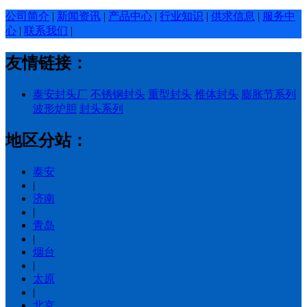
公司简介
|
新闻资讯
|
产品中心
|
行业知识
|
供求信息
|
服务中
心
|
联系我们
|
友情链接：
泰安封头厂
不锈钢封头
重型封头
椎体封头
膨胀节系列
波形炉胆
封头系列
地区分站：
泰安
|
济南
|
青岛
|
烟台
|
太原
|
北京