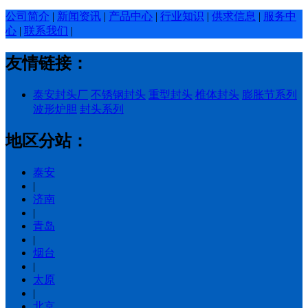
公司简介
|
新闻资讯
|
产品中心
|
行业知识
|
供求信息
|
服务中
心
|
联系我们
|
友情链接：
泰安封头厂
不锈钢封头
重型封头
椎体封头
膨胀节系列
波形炉胆
封头系列
地区分站：
泰安
|
济南
|
青岛
|
烟台
|
太原
|
北京