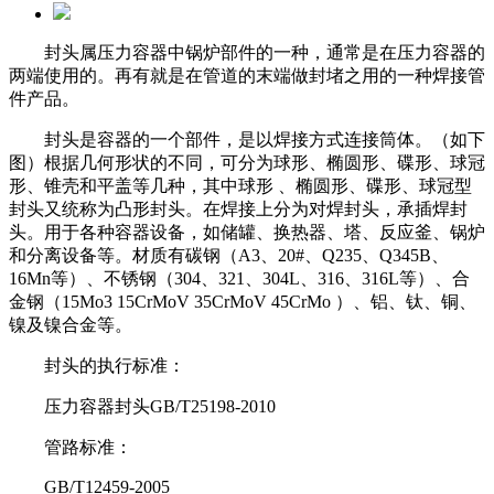
封头属压力容器中锅炉部件的一种，通常是在压力容器的
两端使用的。再有就是在管道的末端做封堵之用的一种焊接管
件产品。
封头是容器的一个部件，是以焊接方式连接筒体。（如下
图）根据几何形状的不同，可分为球形、椭圆形、碟形、球冠
形、锥壳和平盖等几种
，其中球形 、椭圆形、碟形、球冠型
封头又统称为凸形封头。在焊接上分为对焊封头，承插焊封
头。用于各种容器设备，如储罐、换热器、
塔、反应釜、锅炉
和分离设备等。材质有碳钢（A3、20#、Q235、Q345B、
16Mn等）、不锈钢（304、321、304L、316、316L等）、合
金钢
（15Mo3 15CrMoV 35CrMoV 45CrMo ）、铝、钛、铜、
镍及镍合金等。
封头的执行标准：
压力容器封头GB/T25198-2010
管路标准：
GB/T12459-2005