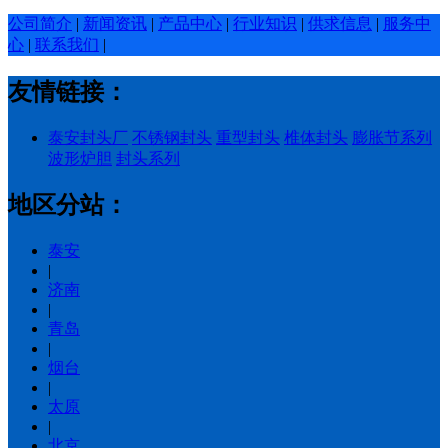
公司简介
|
新闻资讯
|
产品中心
|
行业知识
|
供求信息
|
服务中
心
|
联系我们
|
友情链接：
泰安封头厂
不锈钢封头
重型封头
椎体封头
膨胀节系列
波形炉胆
封头系列
地区分站：
泰安
|
济南
|
青岛
|
烟台
|
太原
|
北京