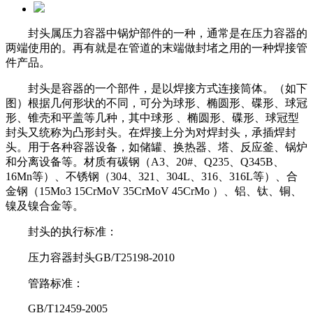
封头属压力容器中锅炉部件的一种，通常是在压力容器的
两端使用的。再有就是在管道的末端做封堵之用的一种焊接管
件产品。
封头是容器的一个部件，是以焊接方式连接筒体。（如下
图）根据几何形状的不同，可分为球形、椭圆形、碟形、球冠
形、锥壳和平盖等几种
，其中球形 、椭圆形、碟形、球冠型
封头又统称为凸形封头。在焊接上分为对焊封头，承插焊封
头。用于各种容器设备，如储罐、换热器、
塔、反应釜、锅炉
和分离设备等。材质有碳钢（A3、20#、Q235、Q345B、
16Mn等）、不锈钢（304、321、304L、316、316L等）、合
金钢
（15Mo3 15CrMoV 35CrMoV 45CrMo ）、铝、钛、铜、
镍及镍合金等。
封头的执行标准：
压力容器封头GB/T25198-2010
管路标准：
GB/T12459-2005