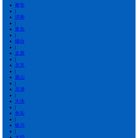
泰安
|
济南
|
青岛
|
烟台
|
太原
|
北京
|
唐山
|
天津
|
大连
|
包头
|
银川
|
大同