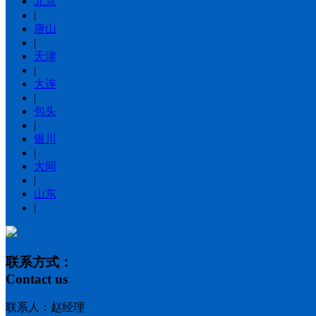
北京
|
唐山
|
天津
|
大连
|
包头
|
银川
|
大同
|
山东
|
联系方式：
Contact us
联系人：赵经理