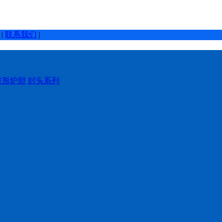
|
联系我们
|
波形炉胆
封头系列