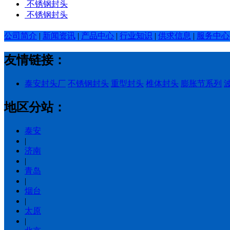
不锈钢封头
不锈钢封头
公司简介
|
新闻资讯
|
产品中心
|
行业知识
|
供求信息
|
服务中心
友情链接：
泰安封头厂
不锈钢封头
重型封头
椎体封头
膨胀节系列
地区分站：
泰安
|
济南
|
青岛
|
烟台
|
太原
|